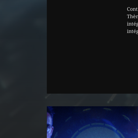
Cont
Thèm
inté
intég