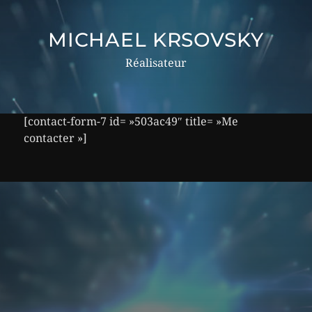
MICHAEL KRSOVSKY
Réalisateur
[contact-form-7 id= »503ac49″ title= »Me
contacter »]