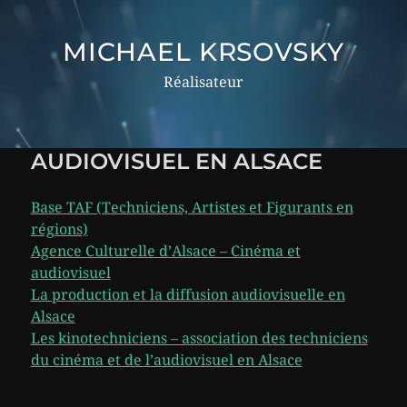
MICHAEL KRSOVSKY
Réalisateur
AUDIOVISUEL EN ALSACE
Base TAF (Techniciens, Artistes et Figurants en
régions)
Agence Culturelle d’Alsace – Cinéma et
audiovisuel
La production et la diffusion audiovisuelle en
Alsace
Les kinotechniciens – association des techniciens
du cinéma et de l’audiovisuel en Alsace